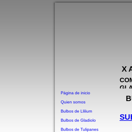
X 
COM
GLA
Página de inicio
IMP
BU
Quien somos
Bulbos de Llilium
SU
Bulbos de Gladiolo
Bulbos de Tulipanes